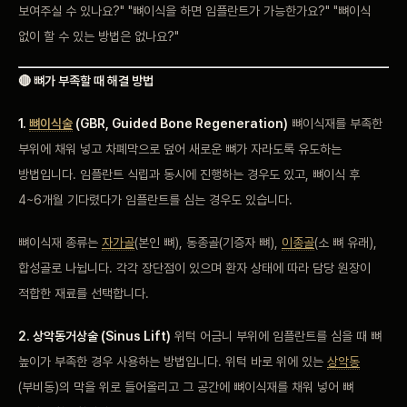
보여주실 수 있나요?" "뼈이식을 하면 임플란트가 가능한가요?" "뼈이식
없이 할 수 있는 방법은 없나요?"
🔴 뼈가 부족할 때 해결 방법
1.
뼈이식술
(GBR, Guided Bone Regeneration)
뼈이식재를 부족한
부위에 채워 넣고 차폐막으로 덮어 새로운 뼈가 자라도록 유도하는
방법입니다. 임플란트 식립과 동시에 진행하는 경우도 있고, 뼈이식 후
4~6개월 기다렸다가 임플란트를 심는 경우도 있습니다.
뼈이식재 종류는
자가골
(본인 뼈), 동종골(기증자 뼈),
이종골
(소 뼈 유래),
합성골로 나뉩니다. 각각 장단점이 있으며 환자 상태에 따라 담당 원장이
적합한 재료를 선택합니다.
2. 상악동거상술 (Sinus Lift)
위턱 어금니 부위에 임플란트를 심을 때 뼈
높이가 부족한 경우 사용하는 방법입니다. 위턱 바로 위에 있는
상악동
(부비동)의 막을 위로 들어올리고 그 공간에 뼈이식재를 채워 넣어 뼈