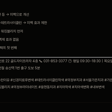
연 등 → 미백으로 개선
료·테트라사이클린 → 미백 효과 제한
→ 워킹블리치 먼저
백제 효과 없음
택의 첫 번째
 22 골드자이프라자 4층 📞 031-853-3377 🕐 평일 09:30~18:30 | 목요일
경전철 송산역 1번 출구 도보 5분
누런이유 #신경치료후변색 #테트라사이클린착색 #의정부치과 #서울가온치과 #가
킹블리치 #의정부라미네이트 #용현동치과 #치아착색 #치아색변화 #내부변색