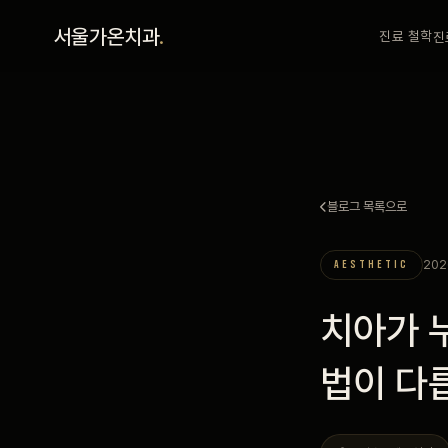
홈
서울가온치과
.
진료 철학
진
진료 철학
진료 안내
블로그 목록으로
커뮤니티
202
AESTHETIC
의료진
치아가 
안내
법이 다
예약 안내