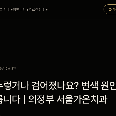
의료진
료 안내 ▾
커뮤니티 ▾
안내 ▾
회
6년 5월 3일
누렇거나 검어졌나요? 변색 원
릅니다 | 의정부 서울가온치과