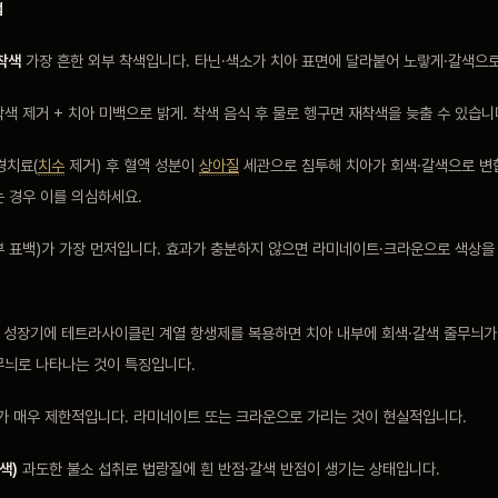
법
 착색
가장 흔한 외부 착색입니다. 타닌·색소가 치아 표면에 달라붙어 노랗게·갈색으로
색 제거 + 치아 미백으로 밝게. 착색 음식 후 물로 헹구면 재착색을 늦출 수 있습니
경치료(
치수
제거) 후 혈액 성분이
상아질
세관으로 침투해 치아가 회색·갈색으로 변
 경우 이를 의심하세요.
부 표백)가 가장 먼저입니다. 효과가 충분하지 않으면 라미네이트·크라운으로 색상을
성장기에 테트라사이클린 계열 항생제를 복용하면 치아 내부에 회색·갈색 줄무늬가 
무늬로 나타나는 것이 특징입니다.
과가 매우 제한적입니다. 라미네이트 또는 크라운으로 가리는 것이 현실적입니다.
색)
과도한 불소 섭취로 법랑질에 흰 반점·갈색 반점이 생기는 상태입니다.