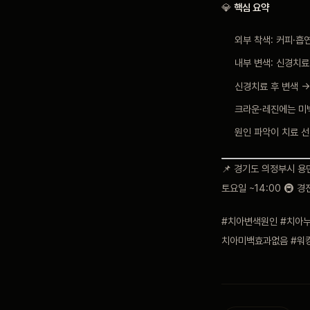
💎
핵심 요약
외부 착색: 커피·흡
내부 변색: 신경치
신경치료 후 변색 
크라운·레진에는 미
원인 파악이 치료 선
📌 경기도 의정부시 용민로
토요일 ~14:00 🚇 
#치아변색원인 #치아
치아미백효과없음 #워