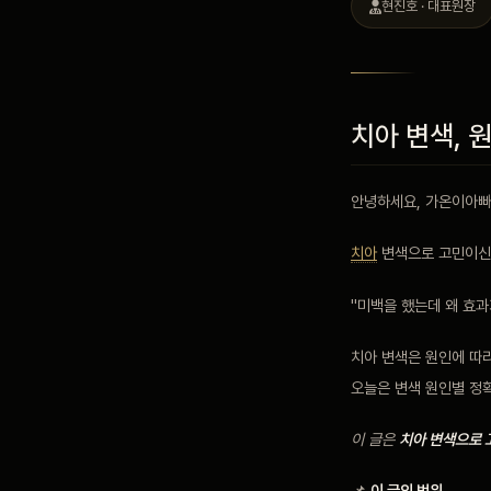
현진호 · 대표원장
블로그
비포 애프터
치아 변색, 
공지사항
안녕하세요, 가온이아빠
치아
변색으로 고민이신
치과 백과사전
"미백을 했는데 왜 효과
자주 묻는 질문
치아 변색은 원인에 따
오늘은 변색 원인별 정
회원가입 / 로그인
이 글은
치아 변색으로 
📌
이 글의 범위