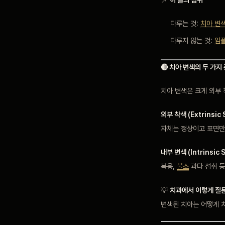
다루는 것:
치아 변
다루지 않는 것:
임
🔴 치아 변색의 두 가지
치아 변색은 크게 외부 
외부 착색 (Extrinsic 
자체는 정상이고 표면만
내부 변색 (Intrinsic S
복용,
불소
과다 섭취 등
💡
치과에서 이렇게 질
변색된 치아는 어떻게 