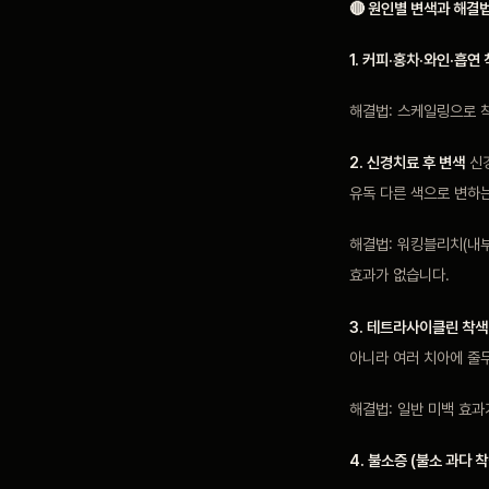
🔴 원인별 변색과 해결
1. 커피·홍차·와인·흡연
해결법: 스케일링으로 착
2. 신경치료 후 변색
신
유독 다른 색으로 변하는
해결법: 워킹블리치(내
효과가 없습니다.
3. 테트라사이클린 착색
아니라 여러 치아에 줄
해결법: 일반 미백 효
4. 불소증 (불소 과다 착