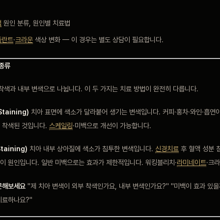
색
원인 분류, 원인별 치료법
플란트
·
크라운
색상 변화 — 이 경우는 별도 상담이 필요합니다.
 종류
착색과 내부 변색으로 나뉩니다. 이 두 가지는 치료 방법이 완전히 다릅니다.
Staining)
치아 표면에 색소가 달라붙어 생기는 변색입니다. 커피·홍차·와인·흡연이
 착색된 것입니다.
스케일링
·미백으로 개선이 가능합니다.
taining)
치아 내부 상아질에 색소가 침투한 변색입니다.
신경치료
후 혈액 성분 
이 원인입니다. 일반 미백으로는 효과가 제한적입니다. 워킹블리치·
라미네이트
·크
문해보세요
"제 치아 변색이 외부 착색인가요, 내부 변색인가요?" "미백이 효과 있을
치료하나요?"