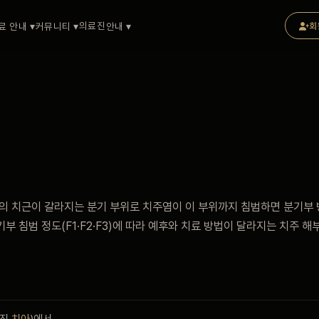
의료진
료 안내 ▾
커뮤니티 ▾
안내 ▾
회
의 치근이 갈라지는 분기 부위로 치주염이 이 부위까지 침범하면 분기부
부 침범 정도(F1·F2·F3)에 따라 예후와 치료 방법이 달라지는 치주 해
가진
치아
)에서