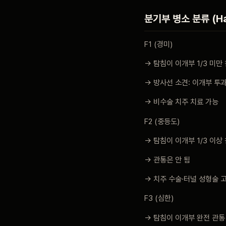
분기부 병소 분류 (H
F1 (경미)
→ 탐침이 이개부 1/3 미만
→ 방사선 소견: 이개부 투
→ 비수술 치주 치료 가능
F2 (중등도)
→ 탐침이 이개부 1/3 이상
→ 관통은 안 됨
→ 치주 수술·터널 성형술 
F3 (심한)
→ 탐침이 이개부 완전 관통