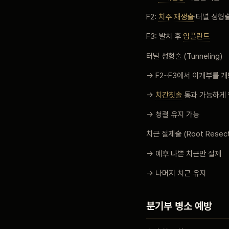
F2:
치주 재생술
·터널 성형
F3: 발치 후
임플란트
터널 성형술 (Tunneling)
→ F2~F3에서 이개부를 개
→
치간칫솔
통과 가능하게 
→ 청결 유지 가능
치근 절제술 (Root Resect
→ 예후 나쁜 치근만 절제
→ 나머지 치근 유지
분기부 병소 예방