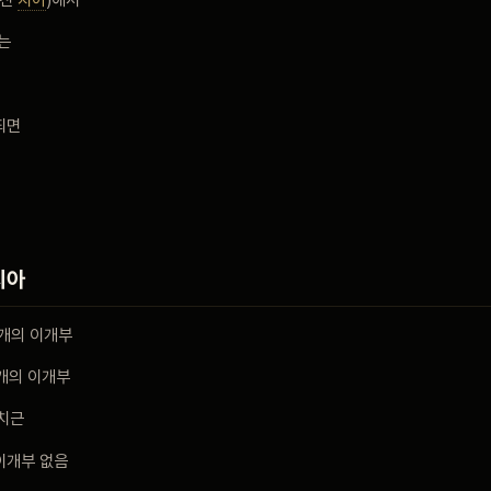
는
되면
치아
개의 이개부
1개의 이개부
 치근
 이개부 없음