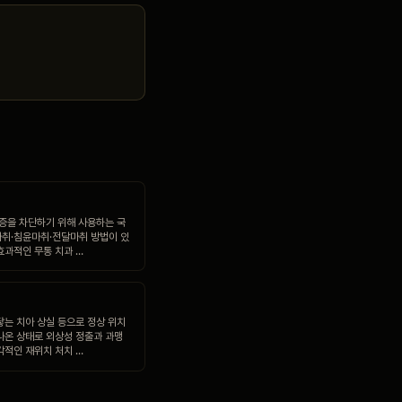
통증을 차단하기 위해 사용하는 국
취·침윤마취·전달마취 방법이 있
효과적인 무통 치과 …
닿는 치아 상실 등으로 정상 위치
나온 상태로 외상성 정출과 과맹
각적인 재위치 처치 …