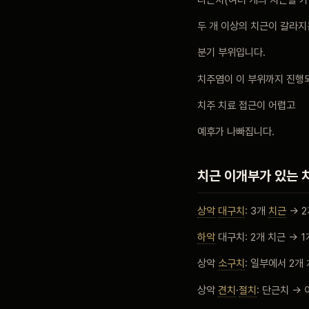
두 개 이상의 치근이 갈라지
블로그
분기 부위입니다.
치주염이 이 부위까지 진행
비포 애프터
치주 치료 접근이 어렵고
공지사항
예후가 나빠집니다.
치과 백과사전
치근 이개부가 있는 
상악
대구치
: 3개
치근
→ 2
자주 묻는 질문
하악
대구치: 2개 치근 → 
상악
소구치
: 일부에서 2개
회원가입 / 로그인
상악
견치
·
절치
: 단근치 →