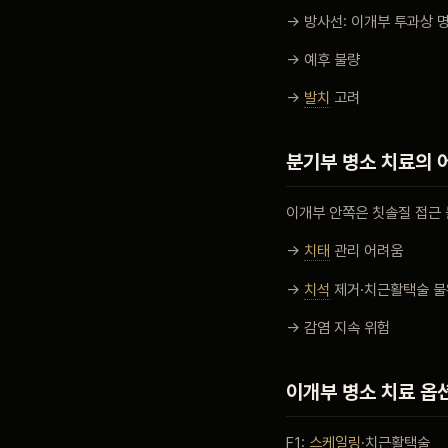
→ 방사선: 이개부 투과상 
→ 예후 불량
→
발치
고려
분기부 병소 치료의 
이개부 안쪽은 칫솔질 접근
→
치태
관리 어려움
→
치석
제거·치근활택술 
→ 감염 지속 위험
이개부 병소 치료 옵
F1:
스케일링
·치근활택술