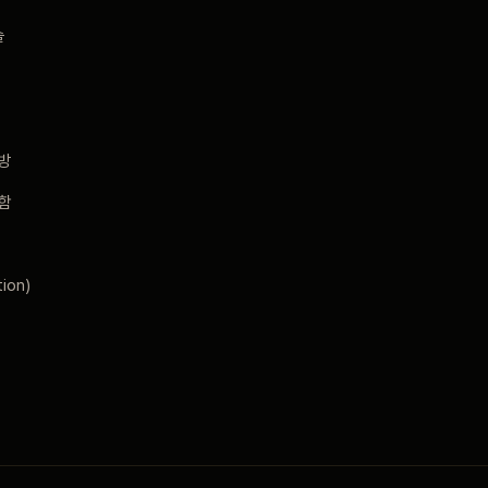
술
방
함
ion)