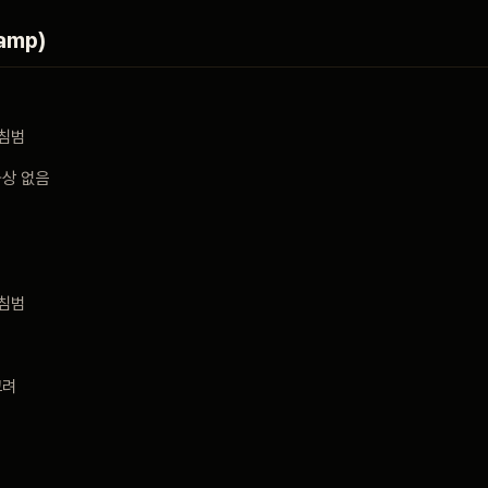
amp)
 침범
과상 없음
 침범
고려