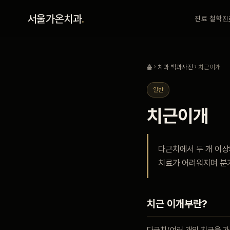
홈
서울가온치과
.
진료 철학
진
진료 철학
홈
›
치과 백과사전
› 치근이개
진료 안내
일반
치근이개
커뮤니티
다근치에서 두 개 이상
의료진
치료가 어려워지며 분기
안내
치근 이개부란?
예약 안내
다근치(여러 개의 치근을 