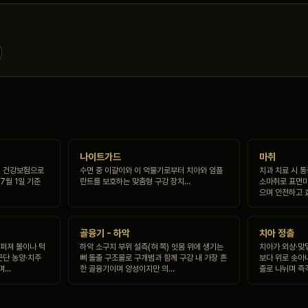
나이트가드
마취
1회 건강보험으로
수면 중 이갈이와 이 악물기로부터 치아와 임플
치과 치료 시 
7월 1일 기준
란트를 보호하는 맞춤형 구강 장치…
소마취로 표면마
으며 안전하고 
골융기 - 하악
치아 정출
 퍼져 볼이나 턱
하악 소구치 부위 설측(혀 쪽) 잇몸 위에 생기는
치아가 외상·맞
근단 농양·치주
뼈 돌출 구조물로 구개범과 함께 구강 내 가장 흔
보다 위로 솟아
며…
한 골융기이며 양성이지만 의…
출로 나뉘며 즉