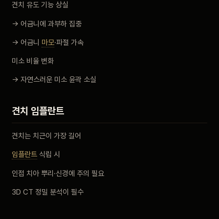
견치 유도 기능 상실
→ 어금니에 과부하 집중
→ 어금니
마모
·파절 가속
미소 비율 변화
→ 자연스러운 미소 윤곽 소실
견치 임플란트
견치는 치근이 가장 길어
임플란트
식립 시
인접 치아 뿌리·신경에 주의 필요
3D CT 정밀 분석이 필수