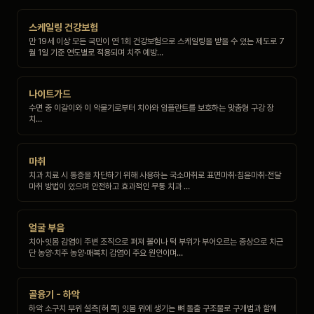
스케일링 건강보험
만 19세 이상 모든 국민이 연 1회 건강보험으로 스케일링을 받을 수 있는 제도로 7
월 1일 기준 연도별로 적용되며 치주 예방…
나이트가드
수면 중 이갈이와 이 악물기로부터 치아와 임플란트를 보호하는 맞춤형 구강 장
치…
마취
치과 치료 시 통증을 차단하기 위해 사용하는 국소마취로 표면마취·침윤마취·전달
마취 방법이 있으며 안전하고 효과적인 무통 치과 …
얼굴 부음
치아·잇몸 감염이 주변 조직으로 퍼져 볼이나 턱 부위가 부어오르는 증상으로 치근
단 농양·치주 농양·매복치 감염이 주요 원인이며…
골융기 - 하악
하악 소구치 부위 설측(혀 쪽) 잇몸 위에 생기는 뼈 돌출 구조물로 구개범과 함께