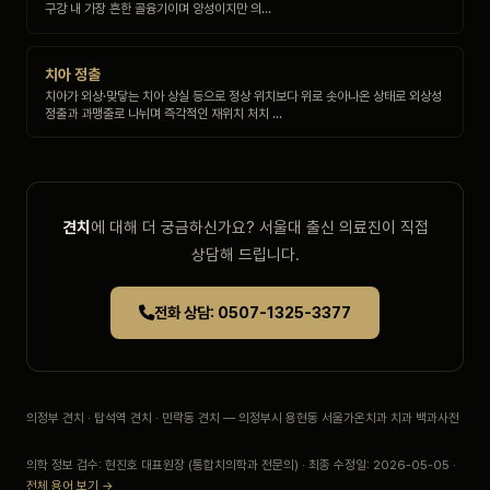
구강 내 가장 흔한 골융기이며 양성이지만 의…
치아 정출
치아가 외상·맞닿는 치아 상실 등으로 정상 위치보다 위로 솟아나온 상태로 외상성
정출과 과맹출로 나뉘며 즉각적인 재위치 처치 …
견치
에 대해 더 궁금하신가요? 서울대 출신 의료진이 직접
상담해 드립니다.
전화 상담: 0507-1325-3377
의정부 견치 · 탑석역 견치 · 민락동 견치 — 의정부시 용현동 서울가온치과 치과 백과사전
의학 정보 검수: 현진호 대표원장 (통합치의학과 전문의) · 최종 수정일: 2026-05-05 ·
전체 용어 보기 →