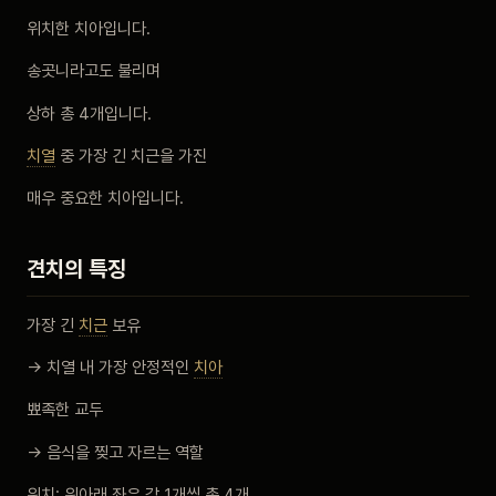
비포 애프터
위치한 치아입니다.
송곳니라고도 불리며
공지사항
상하 총 4개입니다.
치과 백과사전
치열
중 가장 긴 치근을 가진
매우 중요한 치아입니다.
자주 묻는 질문
견치의 특징
회원가입 / 로그인
가장 긴
치근
보유
→ 치열 내 가장 안정적인
치아
뾰족한 교두
→ 음식을 찢고 자르는 역할
위치: 위아래 좌우 각 1개씩 총 4개