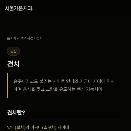
홈
서울가온치과
.
진료 철학
홈
›
치과 백과사전
› 견치
진료 안내
일반
커뮤니티
견치
의료진
송곳니라고도 불리는 치아로 앞니와 어금니 사이에 위치
하며 음식을 찢고 교합을 유도하는 핵심 기능치아
안내
예약 안내
견치란?
블로그
앞니
(
절치
)와
어금니
(
소구치
) 사이에