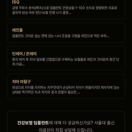
ISQ
공명 주파수 분석(RFA)으로 임플란트 안정성을 1~100 숫자로 정량화한 지표로
골유착 완성 여부 판단·보철 진행 시기 결정…
레진홀
임플란트 크라운 씹는 면에 있는 나사 조임용 구멍을 레진으로 막은 부위…
인레이 / 온레이
충치 제거 후 치아 일부를 간접법으로 수복하는 보철물로 레진과 크라운의 중간 단
계 치료…
치아 아탈구
외상으로 치아를 지지하는 치주인대가 손상되어 치아가 흔들리지만 제자리에 있는
상태로 즉각적인 치과 처치와 경과 관찰이 필요한 …
건강보험 임플란트
에 대해 더 궁금하신가요? 서울대 출신
의료진이 직접 상담해 드립니다.