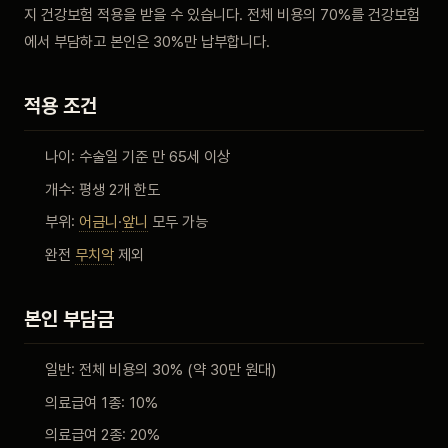
지 건강보험 적용을 받을 수 있습니다. 전체 비용의 70%를 건강보험
비포 애프터
에서 부담하고 본인은 30%만 납부합니다.
공지사항
적용 조건
치과 백과사전
나이: 수술일 기준 만 65세 이상
개수: 평생 2개 한도
자주 묻는 질문
부위:
어금니
·
앞니
모두 가능
회원가입 / 로그인
완전
무치악
제외
본인 부담금
일반: 전체 비용의 30% (약 30만 원대)
의료급여 1종: 10%
의료급여 2종: 20%