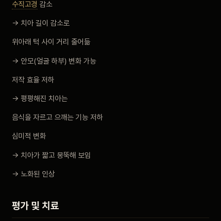
수직고경
감소
→ 치아 길이 감소로
위아래 턱 사이 거리 줄어듦
→ 안모(얼굴 하부) 변화 가능
저작 효율 저하
→ 평평해진 치아는
음식을 자르고 으깨는 기능 저하
심미적 변화
→ 치아가 짧고 뭉뚝해 보임
→ 노화된 인상
평가 및 치료