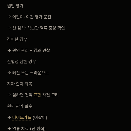
원인 평가
→ 이갈이: 야간 평가·문진
→ 산 침식: 식습관·역류 증상 확인
경미한 경우
→ 원인 관리 + 경과 관찰
진행성·심한 경우
→ 레진 또는 크라운으로
치아 길이 회복
→ 심하면 전악
교합
재건 고려
원인 관리 필수
→
나이트가드
(이갈이)
→ 역류 치료 (산 침식)