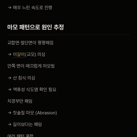
→ 매우 느린 속도로 진행
마모 패턴으로 원인 추정
교합면·절단면이 평평해짐
→
이갈이
(교모) 의심
안쪽 면이 매끄럽게 마모됨
→ 산 침식 의심
→ 역류성 식도염 확인 필요
치경부만 패임
→ 칫솔질 마모 (Abrasion)
→ 길이보다는 패임
여러 패턴 혼합