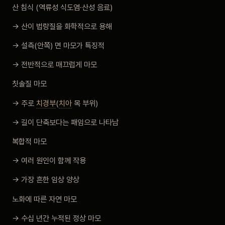
산 침식 (역류성 식도염·산성 음료)
→ 산이 법랑질을 화학적으로 용해
→ 설측(안쪽) 면 마모가 특징적
→ 전반적으로 매끄럽게 마모
칫솔질 마모
→ 주로
치경부
(
치아
목 부위)
→ 길이 단축보다는 패임으로 나타남
복합적 마모
→ 여러 원인이 함께 작용
→ 가장 흔한 임상 양상
노화에 따른 자연 마모
→ 수십 년간 누적된 정상 마모