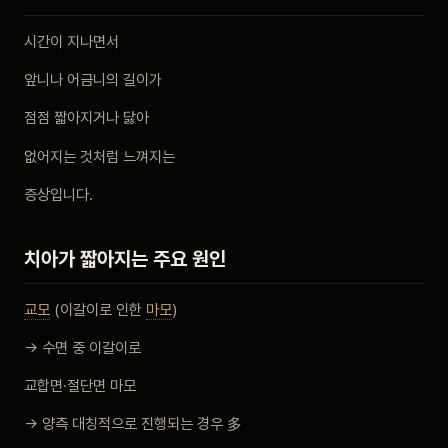
비포 애프터
시간이 지나면서
앞니나 어금니의 길이가
공지사항
점점 짧아지거나 닳아
치과 백과사전
없어지는 것처럼 느껴지는
자주 묻는 질문
증상입니다.
회원가입 / 로그인
치아가 짧아지는 주요 원인
교모
(이갈이로 인한
마모
)
→ 수면 중 이갈이로
교합면·절단면 마모
→ 양측 대칭적으로 진행되는 경우 多