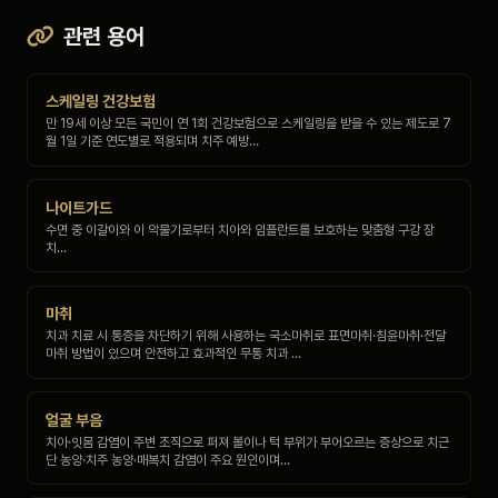
관련 용어
스케일링 건강보험
만 19세 이상 모든 국민이 연 1회 건강보험으로 스케일링을 받을 수 있는 제도로 7
월 1일 기준 연도별로 적용되며 치주 예방…
나이트가드
수면 중 이갈이와 이 악물기로부터 치아와 임플란트를 보호하는 맞춤형 구강 장
치…
마취
치과 치료 시 통증을 차단하기 위해 사용하는 국소마취로 표면마취·침윤마취·전달
마취 방법이 있으며 안전하고 효과적인 무통 치과 …
얼굴 부음
치아·잇몸 감염이 주변 조직으로 퍼져 볼이나 턱 부위가 부어오르는 증상으로 치근
단 농양·치주 농양·매복치 감염이 주요 원인이며…