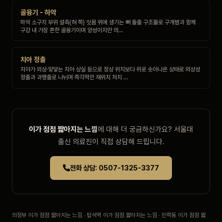
골융기 - 하악
하악 소구치 부위 설측(혀 쪽) 잇몸 위에 생기는 뼈 돌출 구조물로 구개범과 함께
구강 내 가장 흔한 골융기이며 양성이지만 의…
치아 정출
치아가 외상·맞닿는 치아 상실 등으로 정상 위치보다 위로 솟아나온 상태로 외상성
정출과 과맹출로 나뉘며 즉각적인 재위치 처치 …
이가 점점 짧아지는 느낌
에 대해 더 궁금하신가요? 서울대
출신 의료진이 직접 상담해 드립니다.
전화 상담: 0507-1325-3377
의정부 이가 점점 짧아지는 느낌 · 탑석역 이가 점점 짧아지는 느낌 · 민락동 이가 점점 짧