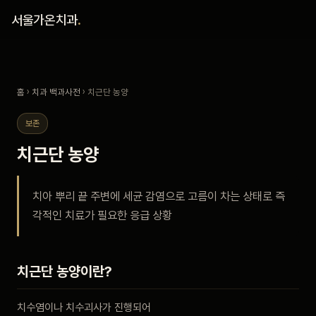
홈
서울가온치과
.
진료 철학
홈
›
치과 백과사전
› 치근단 농양
진료 안내
보존
커뮤니티
치근단 농양
의료진
치아 뿌리 끝 주변에 세균 감염으로 고름이 차는 상태로 즉
각적인 치료가 필요한 응급 상황
안내
예약 안내
치근단 농양이란?
블로그
치수염이나 치수괴사가 진행되어