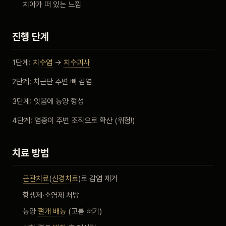
치아가 떠 있는 느낌
진행 단계
1단계:
치수염
→
치수괴사
2단계: 치근단 주변 뼈 감염
3단계: 잇몸에 농양 형성
4단계: 염증이 주변 조직으로 확산 (위험!)
치료 방법
근관치료
(
신경치료
)로 감염 제거
항생제·소염제 처방
농양
절개 배농
(고름 빼기)