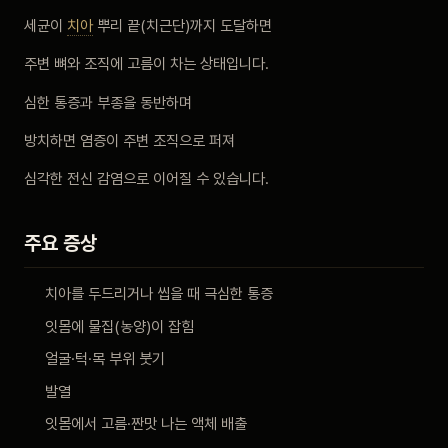
비포 애프터
세균이
치아
뿌리 끝(치근단)까지 도달하면
주변 뼈와 조직에 고름이 차는 상태입니다.
공지사항
심한 통증과 부종을 동반하며
치과 백과사전
방치하면 염증이 주변 조직으로 퍼져
심각한 전신 감염으로 이어질 수 있습니다.
자주 묻는 질문
주요 증상
회원가입 / 로그인
치아를 두드리거나 씹을 때 극심한 통증
잇몸에 물집(농양)이 잡힘
얼굴·턱·목 부위 붓기
발열
잇몸에서 고름·짠맛 나는 액체 배출