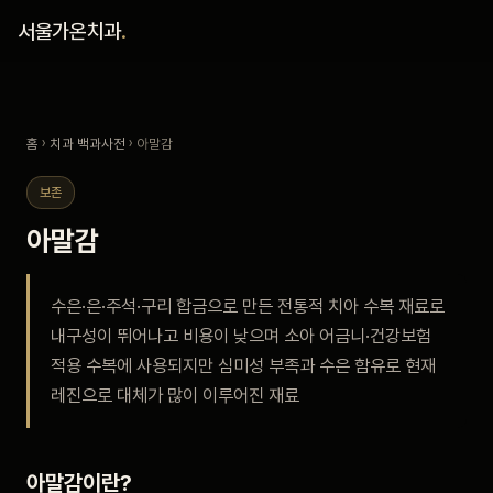
홈
서울가온치과
.
진료 철학
홈
›
치과 백과사전
› 아말감
진료 안내
보존
커뮤니티
아말감
의료진
수은·은·주석·구리 합금으로 만든 전통적 치아 수복 재료로
내구성이 뛰어나고 비용이 낮으며 소아 어금니·건강보험
안내
적용 수복에 사용되지만 심미성 부족과 수은 함유로 현재
레진으로 대체가 많이 이루어진 재료
예약 안내
블로그
아말감이란?