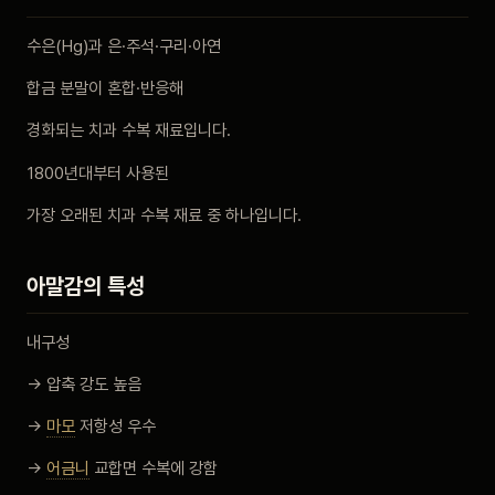
비포 애프터
수은(Hg)과 은·주석·구리·아연
합금 분말이 혼합·반응해
공지사항
경화되는 치과 수복 재료입니다.
치과 백과사전
1800년대부터 사용된
자주 묻는 질문
가장 오래된 치과 수복 재료 중 하나입니다.
회원가입 / 로그인
아말감의 특성
내구성
→ 압축 강도 높음
→
마모
저항성 우수
→
어금니
교합면 수복에 강함