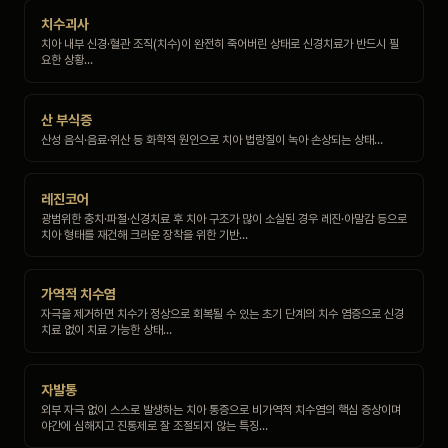
치수괴사
치아 내부 신경·혈관 조직(치수)이 완전히 죽어버린 상태로 신경치료가 반드시 필
요한 상황…
산 부식증
산성 음식·음료·위산 등 화학적 원인으로 치아 법랑질이 녹아 손상되는 상태…
레진코어
광범위한 충치·파절·신경치료 후 치아 구조가 많이 소실된 경우 레진·아말감 등으로
치아 형태를 재건해 크라운 장착을 위한 기반…
가역적 치수염
자극을 제거하면 치수가 정상으로 회복될 수 있는 초기 단계의 치수 염증으로 신경
치료 없이 치료 가능한 상태…
자발통
외부 자극 없이 스스로 발생하는 치아 통증으로 비가역적 치수염의 핵심 증상이며
야간에 심해지고 진통제로 잘 조절되지 않는 특징…