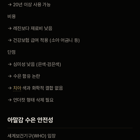
→ 20년 이상 사용 가능
비용
→ 레진보다 재료비 낮음
→ 건강보험 급여 적용 (소아 어금니 등)
단점
→ 심미성 낮음 (은색·검은색)
→ 수은 함유 논란
→
치아
색과 화학적 결합 없음
→ 언더컷 형태 삭제 필요
아말감 수은 안전성
세계보건기구(WHO) 입장