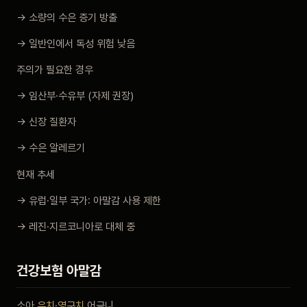
→ 소량의 수은 증기 방출
→ 일반인에서 독성 위험 낮음
주의가 필요한 경우
→ 임산부·수유부 (자제 권장)
→ 신장 질환자
→ 수은 알레르기
현재 추세
→ 유럽·일부 국가: 아말감 사용 제한
→ 레진·지르코니아로 대체 중
건강보험 아말감
소아
유치
·
영구치
어금니