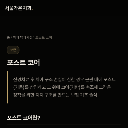
홈
서울가온치과
.
진료 철학
홈
›
치과 백과사전
› 포스트 코어
진료 안내
보존
커뮤니티
포스트 코어
의료진
신경치료 후 치아 구조 손실이 심한 경우 근관 내에 포스트
(기둥)를 삽입하고 그 위에 코어(기반)를 축조해 크라운
안내
장착을 위한 지지 구조를 만드는 보철 기초 술식
예약 안내
포스트 코어란?
블로그