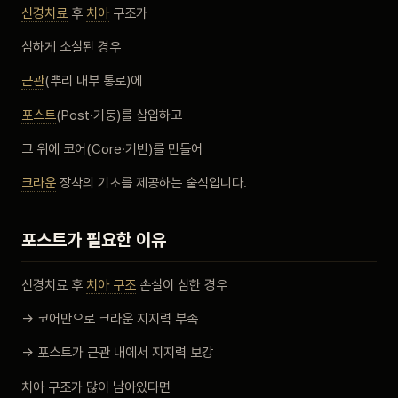
신경치료
후
치아
구조가
비포 애프터
심하게 소실된 경우
공지사항
근관
(뿌리 내부 통로)에
포스트
(Post·기둥)를 삽입하고
치과 백과사전
그 위에 코어(Core·기반)를 만들어
자주 묻는 질문
크라운
장착의 기초를 제공하는 술식입니다.
회원가입 / 로그인
포스트가 필요한 이유
신경치료 후
치아 구조
손실이 심한 경우
→ 코어만으로 크라운 지지력 부족
→ 포스트가 근관 내에서 지지력 보강
치아 구조가 많이 남아있다면