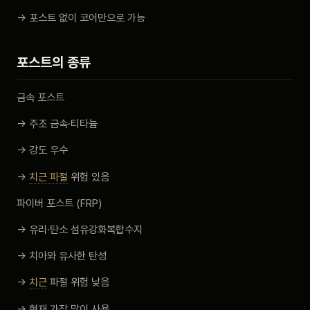
→ 포스트 없이 코어만으로 가능
포스트의 종류
금속 포스트
→ 주조 금속·티타늄
→ 강도 우수
→
치근 파절
위험 있음
파이버 포스트 (FRP)
→ 유리·탄소 섬유강화복합수지
→ 치아와 유사한 탄성
→
치근
파절 위험 낮음
→ 현재 가장 많이 사용