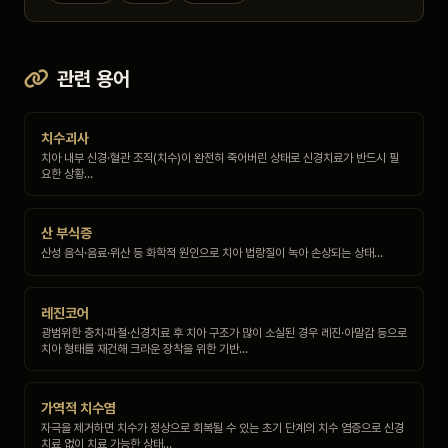
관련 용어
치수괴사
치아 내부 신경·혈관 조직(치수)이 완전히 죽어버린 상태로 신경치료가 반드시 필
요한 상황…
산 부식증
산성 음식·음료·위산 등 화학적 원인으로 치아 법랑질이 녹아 손상되는 상태…
레진코어
광범위한 충치·파절·신경치료 후 치아 구조가 많이 소실된 경우 레진·아말감 등으로
치아 형태를 재건해 크라운 장착을 위한 기반…
가역적 치수염
자극을 제거하면 치수가 정상으로 회복될 수 있는 초기 단계의 치수 염증으로 신경
치료 없이 치료 가능한 상태…