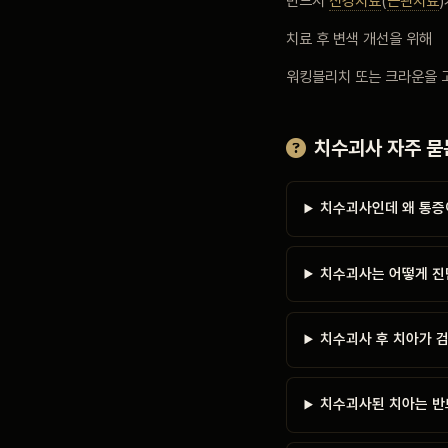
반드시
신경치료
(
근관치료
치료 후 변색 개선을 위해
워킹블리치 또는 크라운을 
치수괴사 자주 묻
치수괴사인데 왜 통증
치수괴사는 어떻게 진
치수괴사 후 치아가 
치수괴사된 치아는 반