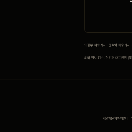
의정부 치수괴사 · 탑석역 치수괴사
의학 정보 검수: 현진호 대표원장 (통합
서울가온치과의원
|