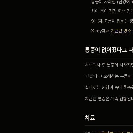
통증이 사라짐 (신경이 
치아 색이 점점 회색·검
잇몸에 고름이 잡히는 
X-ray에서
치근단 병소
통증이 없어졌다고 나
치수괴사 후 통증이 사라지
'나았다'고 오해하는 분들이
실제로는 신경이 죽어 통증
치근단 염증은 계속 진행됩
치료