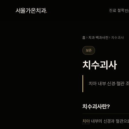
홈
서울가온치과
.
진료 철학
진
진료 철학
홈
›
치과 백과사전
› 치수괴사
진료 안내
보존
치수괴사
커뮤니티
치아 내부 신경·혈관 
의료진
안내
치수괴사란?
치아
내부의 신경과 혈관으
예약 안내