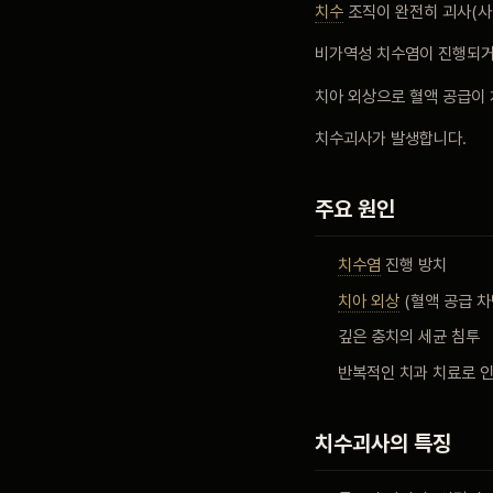
치수
조직이 완전히 괴사(사
블로그
비가역성 치수염이 진행되
치아 외상으로 혈액 공급이
비포 애프터
치수괴사가 발생합니다.
공지사항
주요 원인
치수염
진행 방치
치과 백과사전
치아 외상
(혈액 공급 차
깊은 충치의 세균 침투
자주 묻는 질문
반복적인 치과 치료로 
회원가입 / 로그인
치수괴사의 특징