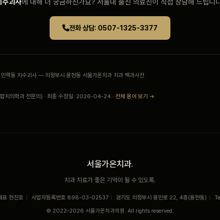
치수괴사
에 대해 더 궁금하신가요? 서울대 출신 의료진이 직접 상담해 드립니다
전화 상담: 0507-1325-3377
 · 민락동 치수괴사 — 의정부시 용현동 서울가온치과 치과 백과사전
치의학과 전문의) · 최종 수정일: 2026-04-24 ·
전체 용어 보기 →
서울가온치과
.
치과 치료가 좋은 기억이 될 수 있도록.
대표 현진호
|
사업자등록번호 898-03-02537
|
경기도 의정부시 용민로 22, 4층(용현동)
|
T
© 2022–2026 서울가온치과의원. All rights reserved.