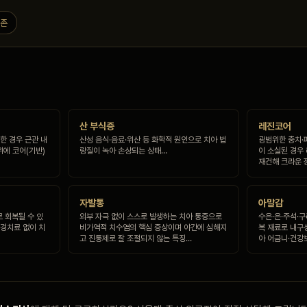
보존
산 부식증
레진코어
한 경우 근관 내
산성 음식·음료·위산 등 화학적 원인으로 치아 법
광범위한 충치·
위에 코어(기반)
랑질이 녹아 손상되는 상태…
이 소실된 경우
재건해 크라운 
자발통
아말감
 회복될 수 있
외부 자극 없이 스스로 발생하는 치아 통증으로
수은·은·주석·
신경치료 없이 치
비가역적 치수염의 핵심 증상이며 야간에 심해지
복 재료로 내구
고 진통제로 잘 조절되지 않는 특징…
아 어금니·건강