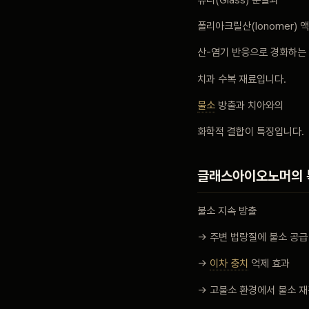
폴리아크릴산(Ionomer) 
블로그
산-염기 반응으로 경화하는
치과 수복 재료입니다.
비포 애프터
불소
방출과 치아와의
공지사항
화학적 결합이 특징입니다.
치과 백과사전
글래스아이오노머의 
불소 지속 방출
자주 묻는 질문
→ 주변 법랑질에 불소 공급
→
이차 충치
억제 효과
회원가입 / 로그인
→ 고불소 환경에서 불소 