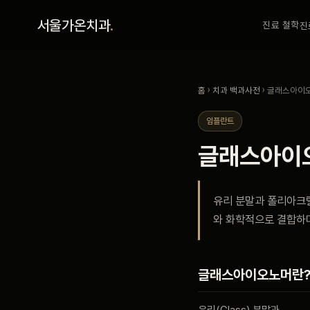
홈
서울가온치과
.
진료 철학
진
진료 철학
홈
›
치과 백과사전
› 글래스아이
진료 안내
임플란트
글래스아이
커뮤니티
유리 분말과 폴리아크릴
의료진
와 화학적으로 결합하며
안내
글래스아이오노머란
예약 안내
유리(Glass) 분말과