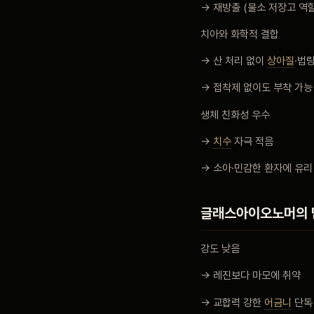
→ 재방출 (불소 저장고 역할
치아와 화학적 결합
→ 산 처리 없이
상아질
·법
→ 접착제 없이도 부착 가능
생체 친화성 우수
→
치수
자극 적음
→ 소아·민감한 환자에 유리
글래스아이오노머의 
강도 낮음
→ 레진보다 마모에 취약
→ 교합력 강한
어금니
단독