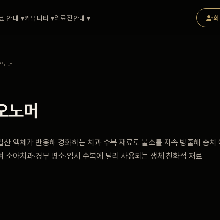
의료진
료 안내 ▾
커뮤니티 ▾
안내 ▾
회
오노머
오노머
산 액체가 반응해 경화하는 치과 수복 재료로 불소를 지속 방출해 충치 
 소아치과·경부 병소·임시 수복에 널리 사용되는 생체 친화적 재료
?