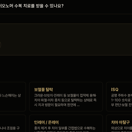
오노머 수복 치료를 받을 수 있나요?
보철물 탈락
ISQ
나 느슨해지는 상
크라운·브릿지·인레이 등 보철물이 접착제 용해·
공명 주파수 분
치아 파절·이차 충치 등으로 탈락하는 상태로 즉
1~100 숫자로
시 치과 방문이 필요하며 원인에 …
부 판단·보철 
인레이 / 온레이
치아 아탈구
 나사 조임용 구
충치 제거 후 치아 일부를 간접법으로 수복하는
외상으로 치아를