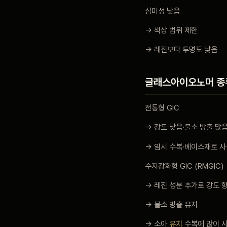
심미성 낮음
→ 색상 범위 제한
→ 레진보다 투명도 낮음
글래스아이오노머 종
전통형 GIC
→ 강도 낮음·불소 방출 많
→ 임시 수복·베이스재로 
수지강화형 GIC (RMGIC)
→ 레진 성분 추가로 강도 
→ 불소 방출 유지
→ 소아
유치
수복에 많이 