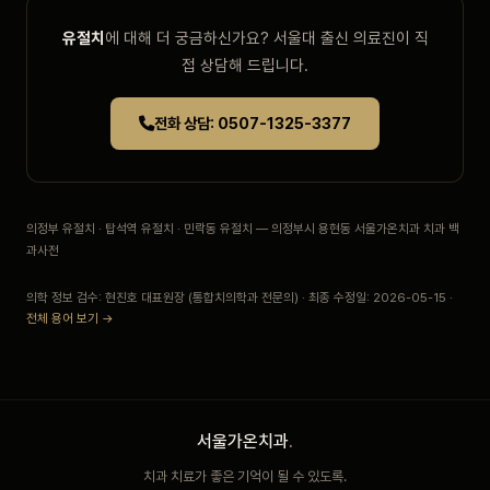
유절치
에 대해 더 궁금하신가요? 서울대 출신 의료진이 직
접 상담해 드립니다.
전화 상담: 0507-1325-3377
의정부 유절치 · 탑석역 유절치 · 민락동 유절치 — 의정부시 용현동 서울가온치과 치과 백
과사전
의학 정보 검수: 현진호 대표원장 (통합치의학과 전문의) · 최종 수정일: 2026-05-15 ·
전체 용어 보기 →
서울가온치과
.
치과 치료가 좋은 기억이 될 수 있도록.