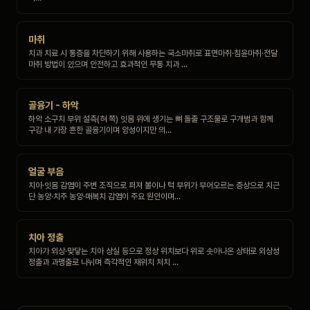
마취
치과 치료 시 통증을 차단하기 위해 사용하는 국소마취로 표면마취·침윤마취·전달
마취 방법이 있으며 안전하고 효과적인 무통 치과 …
골융기 - 하악
하악 소구치 부위 설측(혀 쪽) 잇몸 위에 생기는 뼈 돌출 구조물로 구개범과 함께
구강 내 가장 흔한 골융기이며 양성이지만 의…
얼굴 부음
치아·잇몸 감염이 주변 조직으로 퍼져 볼이나 턱 부위가 부어오르는 증상으로 치근
단 농양·치주 농양·매복치 감염이 주요 원인이며…
치아 정출
치아가 외상·맞닿는 치아 상실 등으로 정상 위치보다 위로 솟아나온 상태로 외상성
정출과 과맹출로 나뉘며 즉각적인 재위치 처치 …