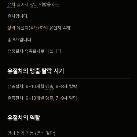
유치
열에서
앞니
역할을 하는
비포 애프터
유치입니다.
공지사항
상악
유절치(4개)·
하악
유절치(4개)
총 8개입니다.
치과 백과사전
유중절치·유측절치로 나뉩니다.
자주 묻는 질문
유절치의 맹출·탈락 시기
회원가입 / 로그인
유중절치: 6~10개월
맹출
, 6~8세 탈락
유측절치: 9~13개월 맹출, 7~9세 탈락
유절치의 역할
앞니 씹기 기능 (음식 절단)