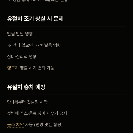
유절치 조기 상실 시 문제
발음 발달 영향
→ 앞니 없으면 ㅅ·ㅈ 발음 영향
심미·심리적 영향
영구치
맹출 시기 변화 가능
유절치 충치 예방
만 1세부터 칫솔질 시작
젖병에 주스·음료 넣어 재우기 금지
불소 치약
사용 (연령 맞는 함량)