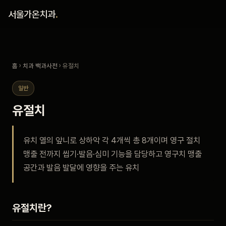
홈
서울가온치과
.
진료 철학
홈
›
치과 백과사전
› 유절치
진료 안내
일반
커뮤니티
유절치
의료진
유치 열의 앞니로 상하악 각 4개씩 총 8개이며 영구 절치
맹출 전까지 씹기·발음·심미 기능을 담당하고 영구치 맹출
안내
공간과 발음 발달에 영향을 주는 유치
예약 안내
유절치란?
블로그