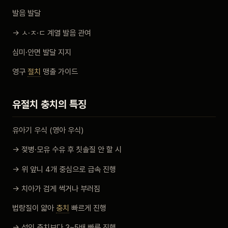
발음 발달
→ ㅅ·ㅈ·ㄷ 계열 발음 관여
심미·안면 발달 지지
영구
절치
맹출 가이드
유절치 충치의 특징
유아기 우식 (영아 우식)
→ 젖병·모유 수유 후 칫솔질 안 할 시
→ 위 앞니 4개 중심으로 급속 진행
→ 치아가 검게 썩거나 부러짐
법랑질이 얇아
충치
빠르게 진행
→ 성인 충치보다 3~5배 빠른 진행