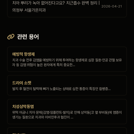
치아 뿌리가 녹아 없어진다고요? 치근흡수 완벽 정리 |
2026-04-21
의정부 서울가온치과
관련 용어
예방적 항생제
치과 수술 전후 감염을 예방하기 위해 투여하는 항생제로 심장 질환·인공 관절 보유
자 등 감염 위험이 높은 환자에게 특히 중요한…
드라이 소켓
발치 후 혈전이 탈락해 뼈가 노출되는 상태로 심한 통증이 특징인 합병증…
치성상악동염
위턱 어금니 치아 문제(감염·임플란트·발치)로 인해 상악동(코 옆 부비동)에 염증이
생기는 질환으로 치과와 이비인후과 협진이 …