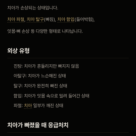
비포 애프터
치아가 손상되는 상태입니다.
치아 파절
,
치아 탈구
(빠짐),
치아 함입
(들어박힘),
공지사항
잇몸·뼈 손상 등 다양한 형태로 나타납니다.
치과 백과사전
외상 유형
자주 묻는 질문
진탕: 치아가 흔들리지만 빠지지 않음
아탈구: 치아가 느슨해진 상태
회원가입 / 로그인
탈구: 치아가 완전히 빠진 상태
함입: 치아가 잇몸 속으로 밀려 들어간 상태
파절:
치아
일부가 깨진 상태
치아가 빠졌을 때 응급처치