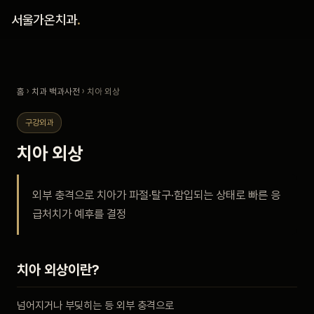
홈
서울가온치과
.
진료 철학
홈
›
치과 백과사전
› 치아 외상
진료 안내
구강외과
커뮤니티
치아 외상
의료진
외부 충격으로 치아가 파절·탈구·함입되는 상태로 빠른 응
급처치가 예후를 결정
안내
예약 안내
치아 외상이란?
블로그
넘어지거나 부딪히는 등 외부 충격으로