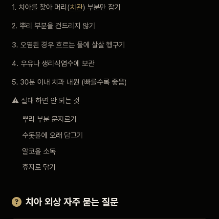
1. 치아를 찾아 머리(
치관
) 부분만 잡기
2. 뿌리 부분을 건드리지 않기
3. 오염된 경우 흐르는 물에 살살 헹구기
4. 우유나 생리식염수에 보관
5. 30분 이내 치과 내원 (빠를수록 좋음)
⚠️ 절대 하면 안 되는 것
뿌리 부분 문지르기
수돗물에 오래 담그기
알코올 소독
휴지로 닦기
치아 외상 자주 묻는 질문