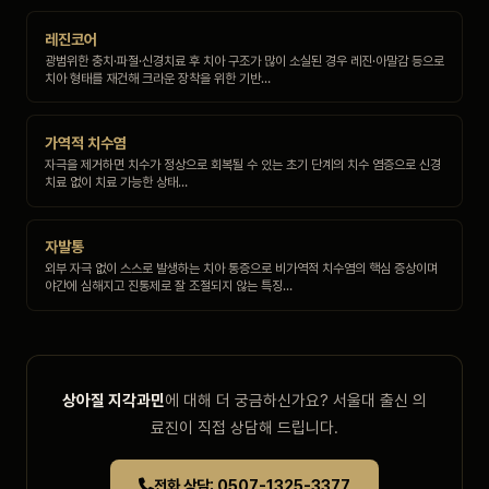
레진코어
광범위한 충치·파절·신경치료 후 치아 구조가 많이 소실된 경우 레진·아말감 등으로
치아 형태를 재건해 크라운 장착을 위한 기반…
가역적 치수염
자극을 제거하면 치수가 정상으로 회복될 수 있는 초기 단계의 치수 염증으로 신경
치료 없이 치료 가능한 상태…
자발통
외부 자극 없이 스스로 발생하는 치아 통증으로 비가역적 치수염의 핵심 증상이며
야간에 심해지고 진통제로 잘 조절되지 않는 특징…
상아질 지각과민
에 대해 더 궁금하신가요? 서울대 출신 의
료진이 직접 상담해 드립니다.
전화 상담: 0507-1325-3377