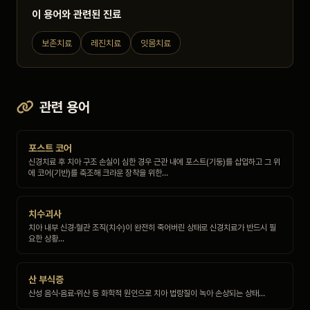
이 용어와 관련된 진료
보존치료
레진치료
잇몸치료
관련 용어
포스트 코어
신경치료 후 치아 구조 손실이 심한 경우 근관 내에 포스트(기둥)를 삽입하고 그 위
에 코어(기반)를 축조해 크라운 장착을 위한…
치수괴사
치아 내부 신경·혈관 조직(치수)이 완전히 죽어버린 상태로 신경치료가 반드시 필
요한 상황…
산 부식증
산성 음식·음료·위산 등 화학적 원인으로 치아 법랑질이 녹아 손상되는 상태…