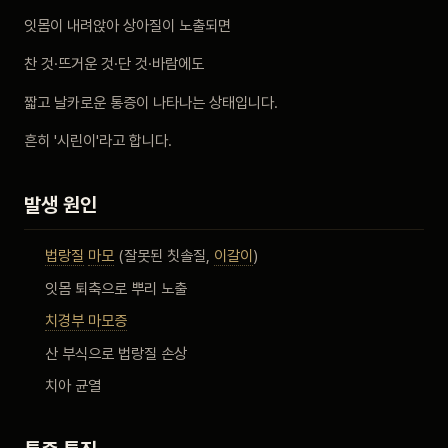
비포 애프터
잇몸이 내려앉아 상아질이 노출되면
찬 것·뜨거운 것·단 것·바람에도
공지사항
짧고 날카로운 통증이 나타나는 상태입니다.
치과 백과사전
흔히 '시린이'라고 합니다.
자주 묻는 질문
발생 원인
회원가입 / 로그인
법랑질
마모
(잘못된 칫솔질,
이갈이
)
잇몸 퇴축으로 뿌리 노출
치경부 마모증
산 부식으로 법랑질 손상
치아 균열