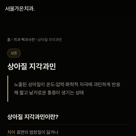
홈
서울가온치과
.
진료 철학
홈
›
치과 백과사전
› 상아질 지각과민
진료 안내
보존
커뮤니티
상아질 지각과민
의료진
노출된 상아질이 온도·압력·화학적 자극에 과민하게 반응
해 짧고 날카로운 통증이 생기는 상태
안내
예약 안내
상아질 지각과민이란?
블로그
치아
표면의 법랑질이 닳거나