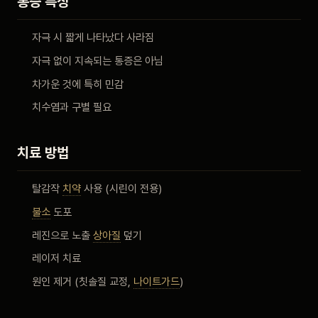
통증 특징
자극 시 짧게 나타났다 사라짐
자극 없이 지속되는 통증은 아님
차가운 것에 특히 민감
치수염과 구별 필요
치료 방법
탈감작
치약
사용 (시린이 전용)
불소
도포
레진으로 노출
상아질
덮기
레이저 치료
원인 제거 (칫솔질 교정,
나이트가드
)