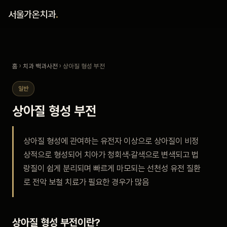
홈
서울가온치과
.
진료 철학
홈
›
치과 백과사전
› 상아질 형성 부전
진료 안내
일반
커뮤니티
상아질 형성 부전
의료진
상아질 형성에 관여하는 유전자 이상으로 상아질이 비정
상적으로 형성되어 치아가 청회색·갈색으로 변색되고 법
안내
랑질이 쉽게 분리되며 빠르게 마모되는 선천성 유전 질환
로 전악 보철 치료가 필요한 경우가 많음
예약 안내
블로그
상아질 형성 부전이란?