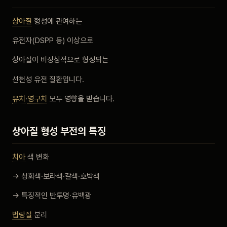
비포 애프터
상아질
형성에 관여하는
유전자(DSPP 등) 이상으로
공지사항
상아질이 비정상적으로 형성되는
치과 백과사전
선천성 유전 질환입니다.
자주 묻는 질문
유치
·
영구치
모두 영향을 받습니다.
회원가입 / 로그인
상아질 형성 부전의 특징
치아
색 변화
→ 청회색·보라색·갈색·호박색
→ 특징적인 반투명·유백광
법랑질
분리