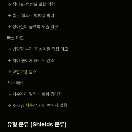
→ 상아질-법랑질 결합 약함
→ 씹는 힘으로 법랑질 박리
→ 상아질이 급격히 노출·
마모
빠른 마모
→ 법랑질 분리 후 상아질 직접 마모
→ 치아 높이가 빠르게 감소
→
교합고경
감소
치수
폐쇄
→ 치수강이 일찍 석회화·좁아짐
→ X-ray:
치수강
거의 보이지 않음
유형 분류 (Shields 분류)