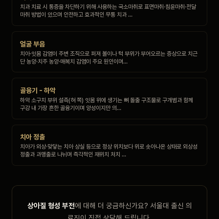
치과 치료 시 통증을 차단하기 위해 사용하는 국소마취로 표면마취·침윤마취·전달
마취 방법이 있으며 안전하고 효과적인 무통 치과 …
얼굴 부음
치아·잇몸 감염이 주변 조직으로 퍼져 볼이나 턱 부위가 부어오르는 증상으로 치근
단 농양·치주 농양·매복치 감염이 주요 원인이며…
골융기 - 하악
하악 소구치 부위 설측(혀 쪽) 잇몸 위에 생기는 뼈 돌출 구조물로 구개범과 함께
구강 내 가장 흔한 골융기이며 양성이지만 의…
치아 정출
치아가 외상·맞닿는 치아 상실 등으로 정상 위치보다 위로 솟아나온 상태로 외상성
정출과 과맹출로 나뉘며 즉각적인 재위치 처치 …
상아질 형성 부전
에 대해 더 궁금하신가요? 서울대 출신 의
료진이 직접 상담해 드립니다.