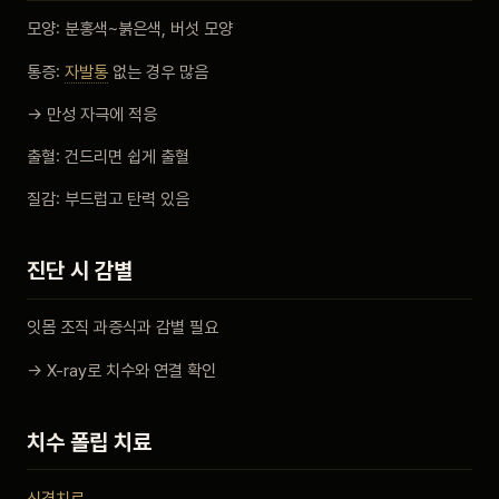
모양: 분홍색~붉은색, 버섯 모양
통증:
자발통
없는 경우 많음
→ 만성 자극에 적응
출혈: 건드리면 쉽게 출혈
질감: 부드럽고 탄력 있음
진단 시 감별
잇몸 조직 과증식과 감별 필요
→ X-ray로 치수와 연결 확인
치수 폴립 치료
신경치료