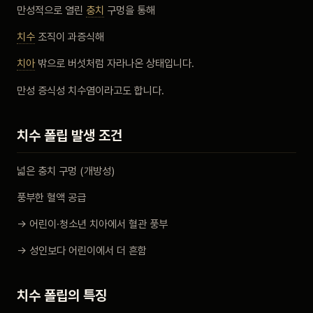
만성적으로 열린
충치
구멍을 통해
비포 애프터
치수
조직이 과증식해
공지사항
치아
밖으로 버섯처럼 자라나온 상태입니다.
만성 증식성 치수염이라고도 합니다.
치과 백과사전
치수 폴립 발생 조건
자주 묻는 질문
넓은 충치 구멍 (개방성)
회원가입 / 로그인
풍부한 혈액 공급
→ 어린이·청소년 치아에서 혈관 풍부
→ 성인보다 어린이에서 더 흔함
치수 폴립의 특징