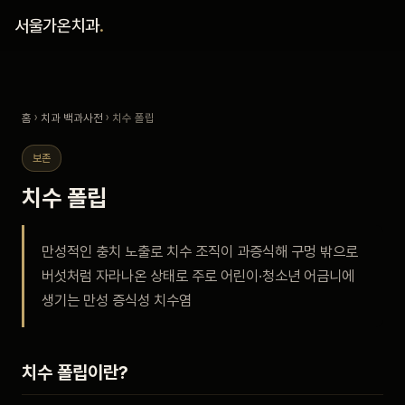
홈
서울가온치과
.
진료 철학
홈
›
치과 백과사전
› 치수 폴립
진료 안내
보존
커뮤니티
치수 폴립
의료진
만성적인 충치 노출로 치수 조직이 과증식해 구멍 밖으로
버섯처럼 자라나온 상태로 주로 어린이·청소년 어금니에
안내
생기는 만성 증식성 치수염
예약 안내
치수 폴립이란?
블로그