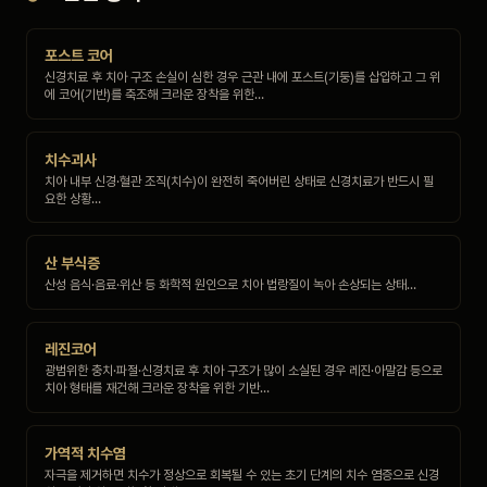
포스트 코어
신경치료 후 치아 구조 손실이 심한 경우 근관 내에 포스트(기둥)를 삽입하고 그 위
에 코어(기반)를 축조해 크라운 장착을 위한…
치수괴사
치아 내부 신경·혈관 조직(치수)이 완전히 죽어버린 상태로 신경치료가 반드시 필
요한 상황…
산 부식증
산성 음식·음료·위산 등 화학적 원인으로 치아 법랑질이 녹아 손상되는 상태…
레진코어
광범위한 충치·파절·신경치료 후 치아 구조가 많이 소실된 경우 레진·아말감 등으로
치아 형태를 재건해 크라운 장착을 위한 기반…
가역적 치수염
자극을 제거하면 치수가 정상으로 회복될 수 있는 초기 단계의 치수 염증으로 신경