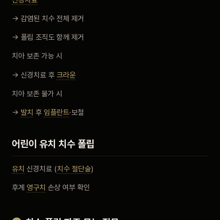
→ 감염된 치수 전체 제거
→ 폴립 조직도 함께 제거
치아 보존 가능 시
→ 신경치료 후
크라운
치아 보존 불가 시
→
발치
후
임플란트
·보철
어린이 유치 치수 폴립
유치
신경치료 (
치수 절단술
)
후계
영구치
손상 여부 확인