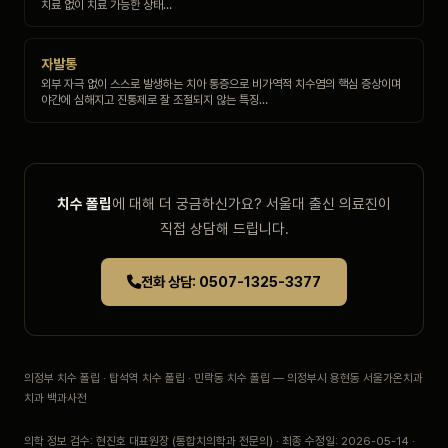
치료 없이 치료 가능한 상태…
자발통
외부 자극 없이 스스로 발생하는 치아 통증으로 비가역적 치수염의 핵심 증상이며
야간에 심해지고 진통제로 잘 조절되지 않는 특징…
치수 폴립
에 대해 더 궁금하신가요? 서울대 출신 의료진이
직접 상담해 드립니다.
전화 상담: 0507-1325-3377
의정부 치수 폴립 · 탑석역 치수 폴립 · 민락동 치수 폴립 — 의정부시 용현동 서울가온치과
치과 백과사전
의학 정보 검수: 현진호 대표원장 (통합치의학과 전문의) · 최종 수정일: 2026-05-14 ·