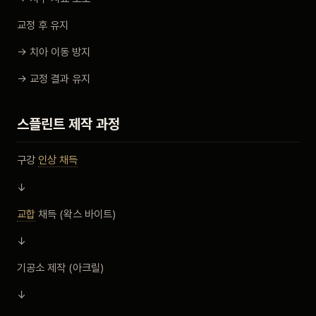
교정 후 유지
→ 치아 이동 방지
→ 교정 결과 유지
스플린트 제작 과정
구강
인상 채득
↓
교합
채득 (왁스 바이트)
↓
기공소 제작 (아크릴)
↓