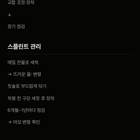
교합 조정·장착
↓
정기 점검
스플린트 관리
매일 찬물로 세척
→ 뜨거운 물: 변형
칫솔로 부드럽게 닦기
착용 전 구강 세정 후 장착
6개월~1년마다 점검
→ 마모·변형 확인