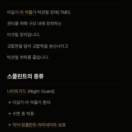
비포 애프터
이갈기·
이 악물기
·턱관절 장애(TMD)
관리를 위해 구강 내에 장착하는
공지사항
아크릴 장치입니다.
치과 백과사전
교합면을 덮어 교합력을 분산시키고
자주 묻는 질문
턱관절 부하를 줄입니다.
회원가입 / 로그인
스플린트의 종류
나이트가드
(Night Guard)
→ 이갈기·이 악물기 환자
→ 수면 중 착용
→
치아
·
임플란트
·
라미네이트
보호