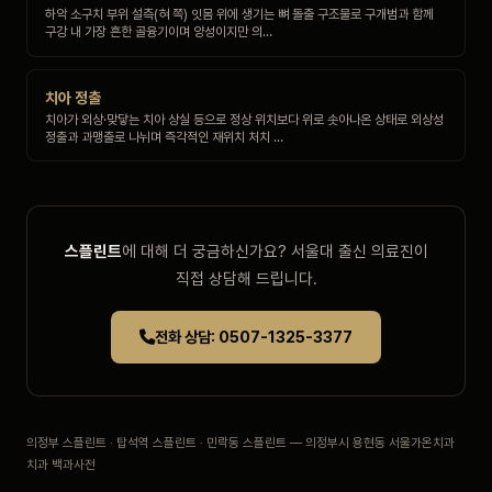
하악 소구치 부위 설측(혀 쪽) 잇몸 위에 생기는 뼈 돌출 구조물로 구개범과 함께
구강 내 가장 흔한 골융기이며 양성이지만 의…
치아 정출
치아가 외상·맞닿는 치아 상실 등으로 정상 위치보다 위로 솟아나온 상태로 외상성
정출과 과맹출로 나뉘며 즉각적인 재위치 처치 …
스플린트
에 대해 더 궁금하신가요? 서울대 출신 의료진이
직접 상담해 드립니다.
전화 상담: 0507-1325-3377
의정부 스플린트 · 탑석역 스플린트 · 민락동 스플린트 — 의정부시 용현동 서울가온치과
치과 백과사전