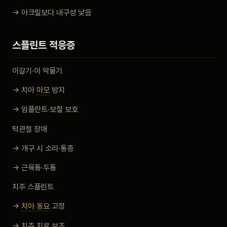
→ 아크릴보다 내구성 낮음
스플린트 적응증
이갈기·이 악물기
→ 치아
마모
방지
→ 임플란트·보철 보호
턱관절 장애
→ 개구 시 소리·통증
→ 근육통·두통
치주 스플린트
→
치아 동요
고정
→ 치주 치료 보조