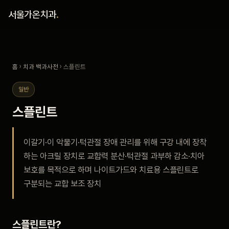
홈
서울가온치과
.
진료 철학
홈
›
치과 백과사전
› 스플린트
진료 안내
일반
커뮤니티
스플린트
의료진
이갈기·이 악물기·턱관절 장애 관리를 위해 구강 내에 장착
하는 아크릴 장치로 교합력 분산·턱관절 과부하 감소·치아
안내
보호를 목적으로 하며 나이트가드와 치료용 스플린트로
구분되는 교합 보조 장치
예약 안내
블로그
스플린트란?