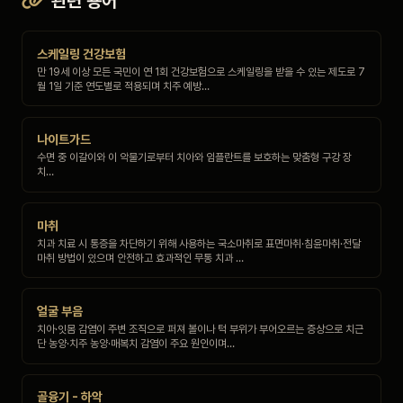
관련 용어
스케일링 건강보험
만 19세 이상 모든 국민이 연 1회 건강보험으로 스케일링을 받을 수 있는 제도로 7
월 1일 기준 연도별로 적용되며 치주 예방…
나이트가드
수면 중 이갈이와 이 악물기로부터 치아와 임플란트를 보호하는 맞춤형 구강 장
치…
마취
치과 치료 시 통증을 차단하기 위해 사용하는 국소마취로 표면마취·침윤마취·전달
마취 방법이 있으며 안전하고 효과적인 무통 치과 …
얼굴 부음
치아·잇몸 감염이 주변 조직으로 퍼져 볼이나 턱 부위가 부어오르는 증상으로 치근
단 농양·치주 농양·매복치 감염이 주요 원인이며…
골융기 - 하악