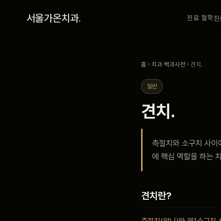
홈
서울가온치과
.
진료 철학
진
진료 철학
홈
›
치과 백과사전
› 견치.
진료 안내
일반
견치.
커뮤니티
측절치와 소구치 사이에
의료진
에 핵심 역할을 하는 
안내
견치란?
예약 안내
측절치
(
앞니
)와 제1
소구치