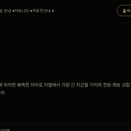
의료진
료 안내 ▾
커뮤니티 ▾
안내 ▾
회
 위치한 뾰족한 치아로 치열에서 가장 긴 치근을 가지며 전방·측방 교합
치아
사이에