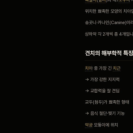
위치한 뾰족한 모양의 치아
블로그
송곳니·카나인(Canine)이
상하악 각 2개씩 총 4개입니
비포 애프터
견치의 해부학적 특
공지사항
치아
중 가장 긴
치근
치과 백과사전
→ 가장 강한 지지력
→ 교합력을 잘 견딤
자주 묻는 질문
교두(첨두)가 뾰족한 형태
→ 음식 절단·찢기 기능
회원가입 / 로그인
악궁
모퉁이에 위치