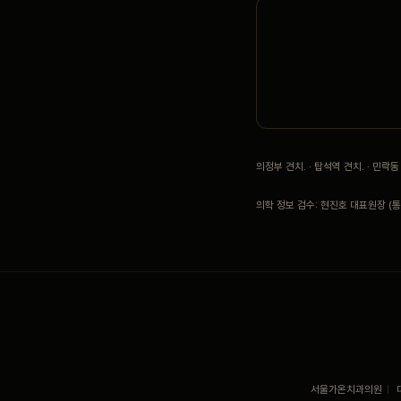
의정부 견치. · 탑석역 견치. · 민
의학 정보 검수: 현진호 대표원장 (통합
서울가온치과의원
|