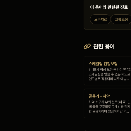
이 용어와 관련된 진료
보존치료
교합조정
관련 용어
스케일링 건강보험
만 19세 이상 모든 국민이 연 
스케일링을 받을 수 있는 제도로 
연도별로 적용되며 치주 예방…
골융기 - 하악
하악 소구치 부위 설측(혀 쪽) 
뼈 돌출 구조물로 구개범과 함께 
한 골융기이며 양성이지만 의…