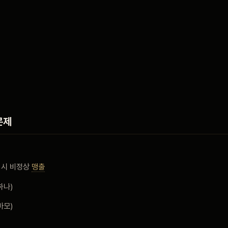
문제
 시 비정상
맹출
하나)
마모)