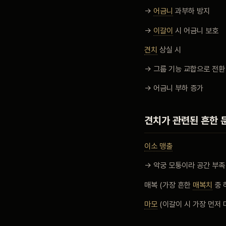
→
어금니
과부하 방지
→
이갈이
시 어금니 보호
견치
상실 시
→ 그룹 기능 교합으로 전환
→ 어금니 부하 증가
견치가 관련된 흔한 
이소 맹출
→ 악궁 모퉁이라 공간 부족
매복 (가장 흔한
매복치
중 
마모
(이갈이 시 가장 먼저 