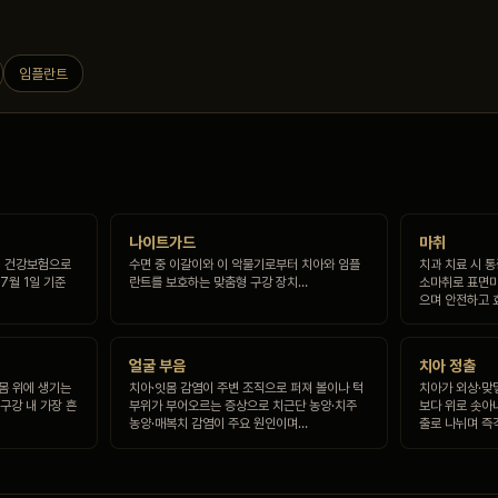
임플란트
나이트가드
마취
1회 건강보험으로
수면 중 이갈이와 이 악물기로부터 치아와 임플
치과 치료 시 
7월 1일 기준
란트를 보호하는 맞춤형 구강 장치…
소마취로 표면마
으며 안전하고 
얼굴 부음
치아 정출
잇몸 위에 생기는
치아·잇몸 감염이 주변 조직으로 퍼져 볼이나 턱
치아가 외상·맞
구강 내 가장 흔
부위가 부어오르는 증상으로 치근단 농양·치주
보다 위로 솟아
농양·매복치 감염이 주요 원인이며…
출로 나뉘며 즉