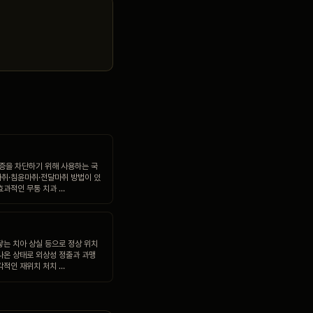
통증을 차단하기 위해 사용하는 국
취·침윤마취·전달마취 방법이 있
효과적인 무통 치과 …
닿는 치아 상실 등으로 정상 위치
나온 상태로 외상성 정출과 과맹
각적인 재위치 처치 …