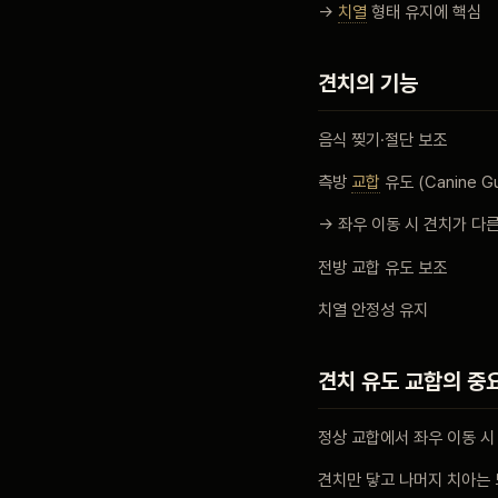
→
치열
형태 유지에 핵심
견치의 기능
음식 찢기·절단 보조
측방
교합
유도 (Canine Gu
→ 좌우 이동 시 견치가 다
전방 교합 유도 보조
치열 안정성 유지
견치 유도 교합의 중
정상 교합에서 좌우 이동 시
견치만 닿고 나머지 치아는 