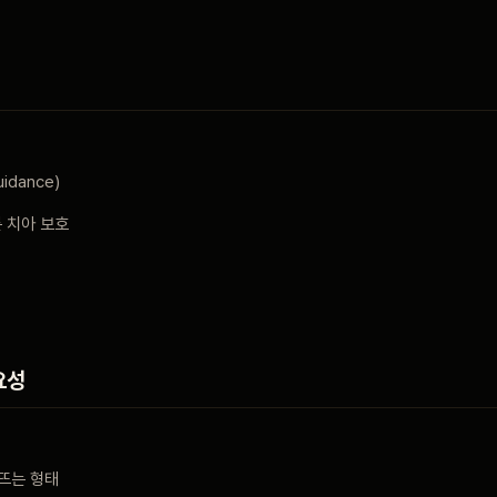
idance)
른 치아 보호
요성
뜨는 형태