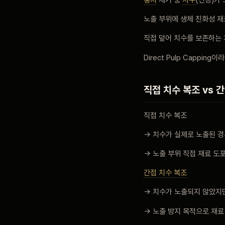
노출 부위에 생체 친화성 재
블로그
직접 덮어 치수를 보존하는
Direct Pulp Capping
비포 애프터
직접 치수 복조 vs 
공지사항
직접 치수 복조
치과 백과사전
→ 치수가 실제로 노출된 
→ 노출 부위 직접 재료 도
자주 묻는 질문
간접 치수 복조
→ 치수가 노출되지 않았지
회원가입 / 로그인
→ 노출 방지 목적으로 재료