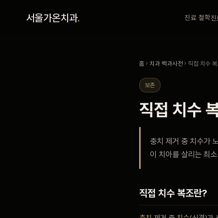
홈
서울가온치과
.
진료 철학
진
진료 철학
홈
›
치과 백과사전
› 직접 치수 
진료 안내
보존
직접 치수 
커뮤니티
충치 제거 중 치수가 
의료진
이 치아를 살리는 최소
안내
직접 치수 복조란?
예약 안내
충치
제거 중
치수
(신경)가