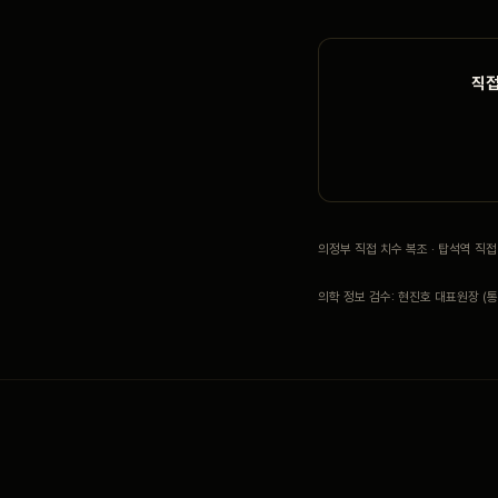
직접
의정부 직접 치수 복조 · 탑석역 직
의학 정보 검수: 현진호 대표원장 (통합