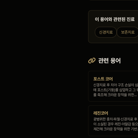
이 용어와 관련된 진료
신경치료
보존치료
관련 용어
포스트 코어
신경치료 후 치아 구조 손실이 심
에 포스트(기둥)를 삽입하고 그 
를 축조해 크라운 장착을 위한…
레진코어
광범위한 충치·파절·신경치료 후
이 소실된 경우 레진·아말감 등
재건해 크라운 장착을 위한 기반