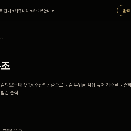
의료진
료 안내 ▾
커뮤니티 ▾
안내 ▾
회
복조
복조
노출되었을 때 MTA·수산화칼슘으로 노출 부위를 직접 덮어 치수를 보존
 침습 술식
 노출되었을 때