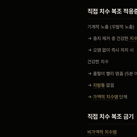
직접 치수 복조 적응
기계적 노출 (우발적 노출)
→ 충치 제거 중 건강한
치수
→ 오염 없이 즉시 처치 시
건강한 치수
→ 출혈이 빨리 멈춤 (5분 
→
자발통
없음
→
가역적 치수염
단계
직접 치수 복조 금기
비가역적 치수염