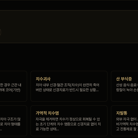
치수괴사
산 부식증
한 경우 근관 내
치아 내부 신경·혈관 조직(치수)이 완전히 죽어
산성 음식·음료
위에 코어(기반)
버린 상태로 신경치료가 반드시 필요한 상황…
랑질이 녹아 손
가역적 치수염
자발통
 치아 구조가 많
자극을 제거하면 치수가 정상으로 회복될 수 있
외부 자극 없이
으로 치아 형태를
는 초기 단계의 치수 염증으로 신경치료 없이 치
비가역적 치수염
…
료 가능한 상태…
고 진통제로 잘