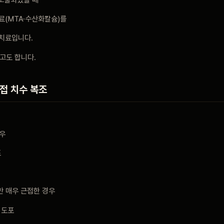
료(MTA·수산화칼슘)를
 치료입니다.
이라고도 합니다.
간접 치수 복조
경우
포
만 매우 근접한 경우
 도포