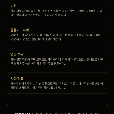
마취
치과 치료 시 통증을 차단하기 위해 사용하는 국소마취로 표면마취·침윤마취·전달
마취 방법이 있으며 안전하고 효과적인 무통 치과 …
골융기 - 하악
하악 소구치 부위 설측(혀 쪽) 잇몸 위에 생기는 뼈 돌출 구조물로 구개범과 함께
구강 내 가장 흔한 골융기이며 양성이지만 의…
얼굴 부음
치아·잇몸 감염이 주변 조직으로 퍼져 볼이나 턱 부위가 부어오르는 증상으로 치근
단 농양·치주 농양·매복치 감염이 주요 원인이며…
치아 정출
치아가 외상·맞닿는 치아 상실 등으로 정상 위치보다 위로 솟아나온 상태로 외상성
정출과 과맹출로 나뉘며 즉각적인 재위치 처치 …