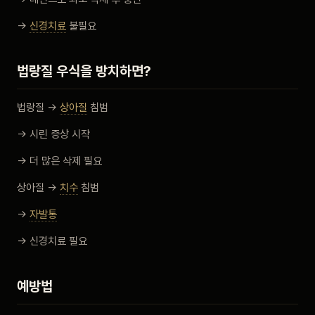
→
신경치료
불필요
법랑질 우식을 방치하면?
법랑질 →
상아질
침범
→ 시린 증상 시작
→ 더 많은 삭제 필요
상아질 →
치수
침범
→
자발통
→ 신경치료 필요
예방법