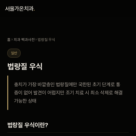
홈
서울가온치과
.
진료 철학
홈
›
치과 백과사전
› 법랑질 우식
진료 안내
일반
커뮤니티
법랑질 우식
의료진
충치가 가장 바깥층인 법랑질에만 국한된 초기 단계로 통
증이 없어 발견이 어렵지만 조기 치료 시 최소 삭제로 해결
안내
가능한 상태
예약 안내
법랑질 우식이란?
블로그