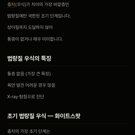
충치
(우식)가 치아의 가장 바깥층인
비포 애프터
법랑질에만 국한된 초기 단계입니다.
공지사항
상아질까지 도달하지 않아
통증이 없거나 매우 미미합니다.
치과 백과사전
법랑질 우식의 특징
자주 묻는 질문
통증 없음 (가장 큰 특징)
회원가입 / 로그인
육안 발견 어려운 경우 많음
X-ray·탐침으로 진단
초기 법랑질 우식 — 화이트스팟
충치의 가장 초기 단계는