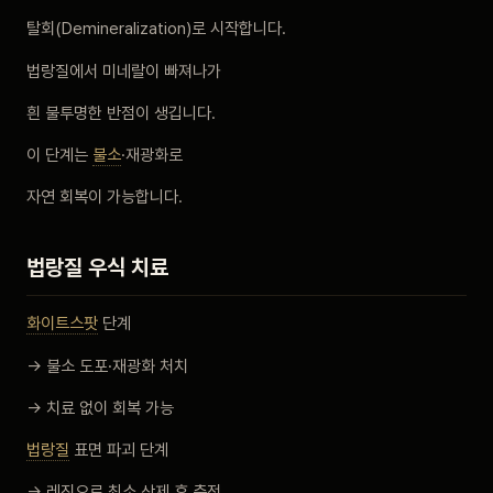
탈회(Demineralization)로 시작합니다.
법랑질에서 미네랄이 빠져나가
흰 불투명한 반점이 생깁니다.
이 단계는
불소
·재광화로
자연 회복이 가능합니다.
법랑질 우식 치료
화이트스팟
단계
→ 불소 도포·재광화 처치
→ 치료 없이 회복 가능
법랑질
표면 파괴 단계
→ 레진으로 최소 삭제 후 충전