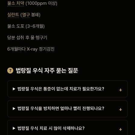
불소 치약
(1000ppm 이상)
실란트
(
열구
봉쇄)
불소 도포 (3~6개월)
당분 섭취 후 물 헹구기
6개월마다 X-ray 정기검진
법랑질 우식 자주 묻는 질문
법랑질 우식은 통증이 없는데 치료가 필요한가요?
법랑질 우식을 방치하면 얼마나 빨리 진행되나요?
법랑질 우식 치료 시 많이 삭제하나요?