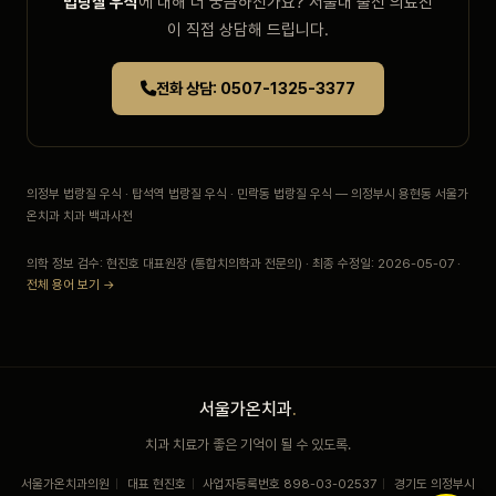
법랑질 우식
에 대해 더 궁금하신가요? 서울대 출신 의료진
이 직접 상담해 드립니다.
전화 상담: 0507-1325-3377
의정부 법랑질 우식 · 탑석역 법랑질 우식 · 민락동 법랑질 우식 — 의정부시 용현동 서울가
온치과 치과 백과사전
의학 정보 검수: 현진호 대표원장 (통합치의학과 전문의) · 최종 수정일: 2026-05-07 ·
전체 용어 보기 →
서울가온치과
.
치과 치료가 좋은 기억이 될 수 있도록.
서울가온치과의원
|
대표 현진호
|
사업자등록번호 898-03-02537
|
경기도 의정부시