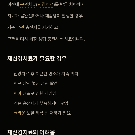
이전에
근관치료
(
신경치료
)를 받은 치아에서
비포 애프터
치료가 불완전하거나 재감염이 발생한 경우
공지사항
기존
근관
충전재를 제거하고
근관을 다시 세정·성형·충전하는 치료입니다.
치과 백과사전
재신경치료가 필요한 경우
자주 묻는 질문
신경치료 후 치근단 병소가 지속·악화
회원가입 / 로그인
치료 당시 놓친 근관 발견
치아
균열로 인한 재감염
기존 충전재가 부족하거나 오염
크라운
·보철 제작 전 재평가 필요
재신경치료의 어려움