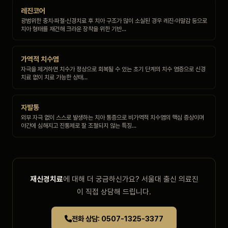
레진코어
광범위한 충치·파절·신경치료 후 치아 구조가 많이 소실된 경우 레진·아말감 등으로
치아 형태를 재건해 크라운 장착을 위한 기반…
가역적 치수염
자극을 제거하면 치수가 정상으로 회복될 수 있는 초기 단계의 치수 염증으로 신경
치료 없이 치료 가능한 상태…
자발통
외부 자극 없이 스스로 발생하는 치아 통증으로 비가역적 치수염의 핵심 증상이며
야간에 심해지고 진통제로 잘 조절되지 않는 특징…
재신경치료
에 대해 더 궁금하신가요? 서울대 출신 의료진
이 직접 상담해 드립니다.
전화 상담: 0507-1325-3377