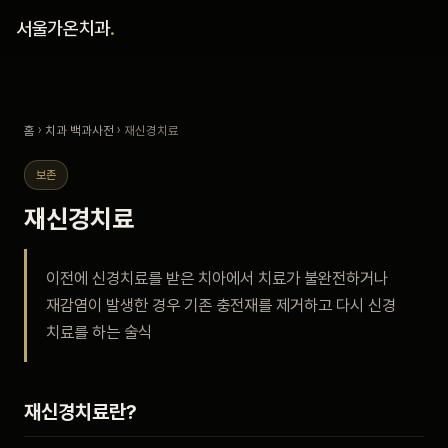
홈
서울가온치과
.
진료 철학
홈
›
치과 백과사전
› 재신경치료
진료 안내
보존
커뮤니티
재신경치료
의료진
이전에 신경치료를 받은 치아에서 치료가 불완전하거나
재감염이 발생한 경우 기존 충전재를 제거하고 다시 신경
안내
치료를 하는 술식
예약 안내
재신경치료란?
블로그