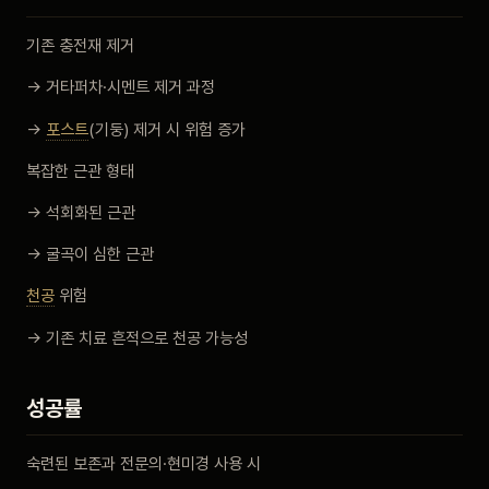
기존 충전재 제거
→ 거타퍼차·시멘트 제거 과정
→
포스트
(기둥) 제거 시 위험 증가
복잡한 근관 형태
→ 석회화된 근관
→ 굴곡이 심한 근관
천공
위험
→ 기존 치료 흔적으로 천공 가능성
성공률
숙련된 보존과 전문의·현미경 사용 시