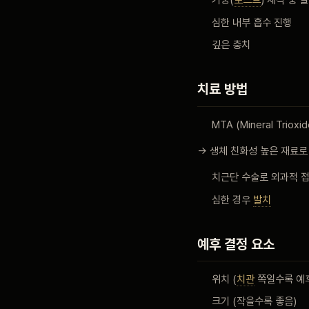
기둥(
포스트
) 제작 중 
심한 내부 흡수 진행
깊은 충치
치료 방법
MTA (Mineral Triox
→ 생체 친화성 높은 재료로
치근단 수술로 외과적 
심한 경우
발치
예후 결정 요소
위치 (
치관
쪽일수록 예후
크기 (작을수록 좋음)