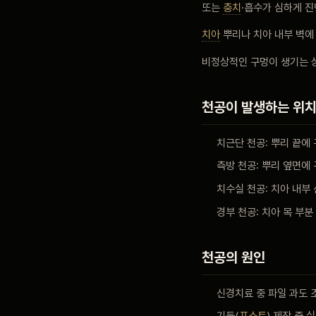
또는
충치
·흡수가 심하게 
블로그
치아
뿌리나 치아 내부 벽에
비정상적인 구멍이 생기는 
비포 애프터
천공이 발생하는 위
공지사항
치근단 천공: 뿌리 끝에
측방 천공: 뿌리 옆면에
치과 백과사전
치수실 천공: 치아 내부
경부 천공: 치아 목 부분
자주 묻는 질문
천공의 원인
회원가입 / 로그인
신경치료 중 파일 과도 