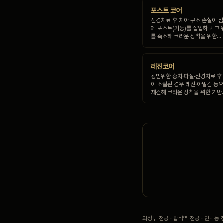
포스트 코어
신경치료 후 치아 구조 손실이 심
에 포스트(기둥)를 삽입하고 그 
를 축조해 크라운 장착을 위한…
레진코어
광범위한 충치·파절·신경치료 후
이 소실된 경우 레진·아말감 등
재건해 크라운 장착을 위한 기반
의정부 천공 · 탑석역 천공 · 민락