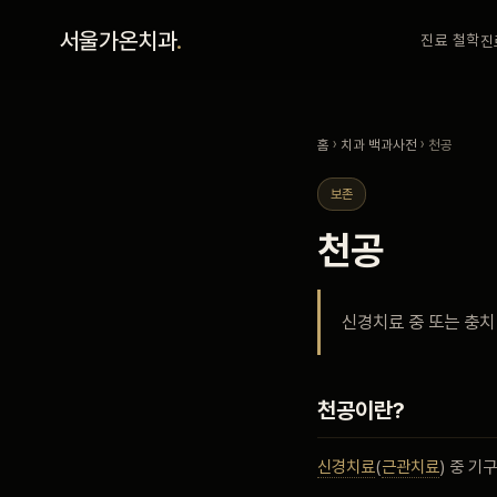
홈
서울가온치과
.
진료 철학
진
진료 철학
홈
›
치과 백과사전
› 천공
진료 안내
보존
천공
커뮤니티
신경치료 중 또는 충치
의료진
안내
천공이란?
신경치료
(
근관치료
) 중 기
예약 안내