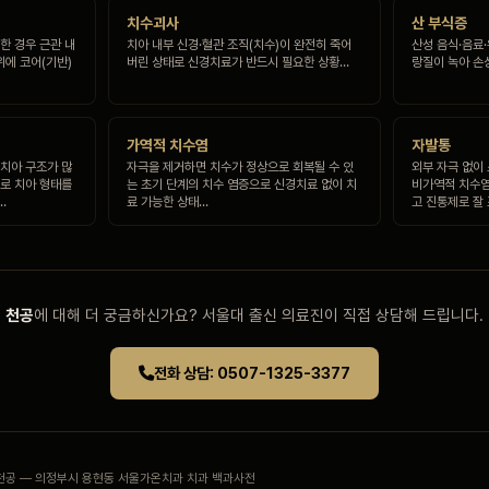
치수괴사
산 부식증
한 경우 근관 내
치아 내부 신경·혈관 조직(치수)이 완전히 죽어
산성 음식·음료
위에 코어(기반)
버린 상태로 신경치료가 반드시 필요한 상황…
랑질이 녹아 손
가역적 치수염
자발통
 치아 구조가 많
자극을 제거하면 치수가 정상으로 회복될 수 있
외부 자극 없이
으로 치아 형태를
는 초기 단계의 치수 염증으로 신경치료 없이 치
비가역적 치수염
…
료 가능한 상태…
고 진통제로 잘
천공
에 대해 더 궁금하신가요? 서울대 출신 의료진이 직접 상담해 드립니다.
전화 상담: 0507-1325-3377
동 천공 — 의정부시 용현동 서울가온치과 치과 백과사전