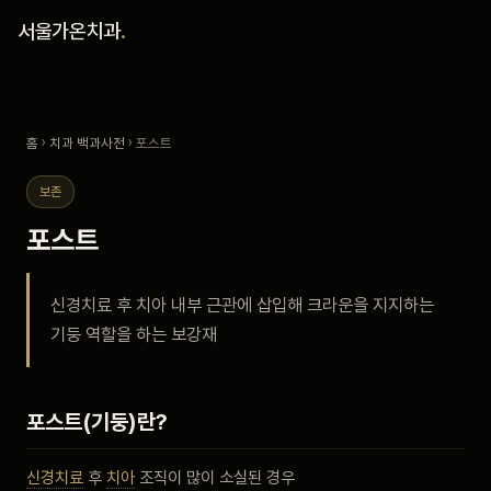
홈
서울가온치과
.
진료 철학
홈
›
치과 백과사전
› 포스트
진료 안내
보존
커뮤니티
포스트
의료진
신경치료 후 치아 내부 근관에 삽입해 크라운을 지지하는
기둥 역할을 하는 보강재
안내
예약 안내
포스트(기둥)란?
블로그
신경치료
후
치아
조직이 많이 소실된 경우