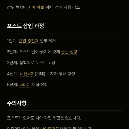
강도 높지만
치아 파절
위험, 점차 사용 감소
포스트 삽입 과정
1단계:
근관 충전재
일부 제거
2단계: 포스트 길이·굵기에 맞게
근관 성형
3단계: 접착제로 포스트 고정
4단계:
레진코어
(기대)로 치아 형태 형성
5단계:
크라운
제작·장착
주의사항
포스트가 있어도 치아 파절 위험은 있습니다.
이갈이가 있는 분은
나이트가드
병행이 필수입니다.