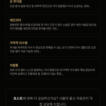
산 부식증
산성 음식·음료·위산 등 화학적 원인으로 치아 법랑질이 녹아 손상되는 상태…
레진코어
광범위한 충치·파절·신경치료 후 치아 구조가 많이 소실된 경우 레진·아말감 등으로
치아 형태를 재건해 크라운 장착을 위한 기반…
가역적 치수염
자극을 제거하면 치수가 정상으로 회복될 수 있는 초기 단계의 치수 염증으로 신경
치료 없이 치료 가능한 상태…
자발통
외부 자극 없이 스스로 발생하는 치아 통증으로 비가역적 치수염의 핵심 증상이며
야간에 심해지고 진통제로 잘 조절되지 않는 특징…
포스트
에 대해 더 궁금하신가요? 서울대 출신 의료진이 직
접 상담해 드립니다.